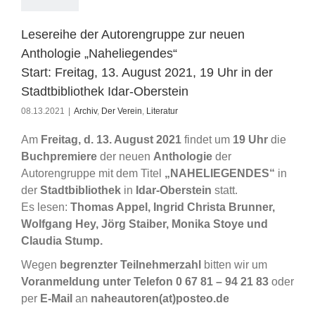
Lesereihe der Autorengruppe zur neuen
Anthologie „Naheliegendes“
Start: Freitag, 13. August 2021, 19 Uhr in der
Stadtbibliothek Idar-Oberstein
08.13.2021
|
Archiv
,
Der Verein
,
Literatur
Am
Freitag, d. 13. August
2021
findet um
19 Uhr
die
Buchpremiere
der neuen
Anthologie
der
Autorengruppe mit dem Titel
„NAHELIEGENDES“
in
der
Stadtbibliothek
in
Idar-Oberstein
statt.
Es lesen:
Thomas Appel, Ingrid Christa Brunner,
Wolfgang Hey, Jörg Staiber, Monika Stoye und
Claudia Stump.
Wegen
begrenzter Teilnehmerzahl
bitten wir um
Voranmeldung unter Telefon 0 67 81 – 94 21 83
oder
per
E-Mail
an
naheautoren(at)posteo.de