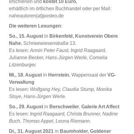
erschienen und
kostet
10 Euro,
erhältlich im örtlichen Buchhandel oder per Mail:
naheautoren(at)posteo.de
Die weiteren Lesungen
:
So., 15. August
in
Birkenfeld, Kunstverein Obere
Nahe
, Schneewiesenstraße 13.
Es lesen:
Armin Peter Faust, Ingrid Raagaard,
Julianne Becker, Hans-Jürgen Werle, Cornelia
Litzenburger.
Mi., 18. August
in
Herrstein
, Wappensaal der
VG-
Verwaltung
Es lesen:
Wolfgang Hey, Claudia Stump, Monika
Stoye, Hans-Jürgen Werle.
So., 29. August
in
Berschweiler
,
Galerie Art Affect
Es lesen:
Ingrid Raagaard, Christa Brunner, Nadine
Buch, Thomas Appel, Leona Riemann.
Di., 31. August 2021
in
Baumholder, Goldener