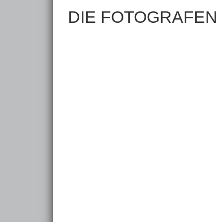
DIE FOTOGRAFEN
wp-kunstverein
wp-
Bernard Cazaux
Jür
Weitgefächerte Bildthemen
Land
www.
wp-kunstverein
wp-