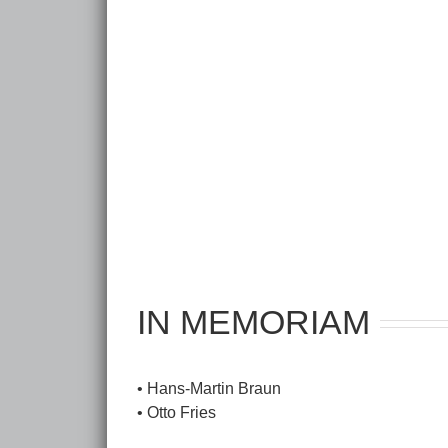
wp-kunstverein
wp-
Britta Strack
Kar
Fotografie
Archi
IN MEMORIAM
• Hans-Martin Braun
• Otto Fries