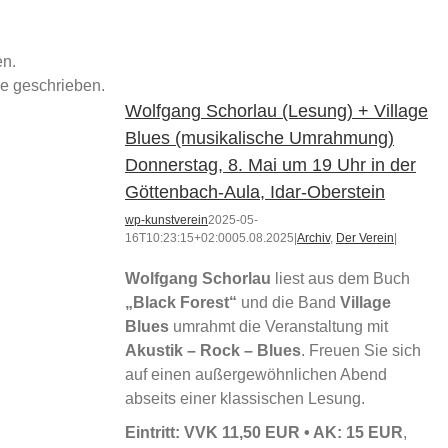
en.
ge geschrieben.
Wolfgang Schorlau (Lesung) + Village
Blues (musikalische Umrahmung)
Donnerstag, 8. Mai um 19 Uhr in der
Göttenbach-Aula, Idar-Oberstein
wp-kunstverein
2025-05-
16T10:23:15+02:00
05.08.2025
|
Archiv
,
Der Verein
|
Wolfgang Schorlau
liest aus dem Buch
„Black Forest“
und die Band
Village
Blues
umrahmt die Veranstaltung mit
Akustik – Rock – Blues
. Freuen Sie sich
auf einen außergewöhnlichen Abend
abseits einer klassischen Lesung.
Eintritt:
VVK 11,50 EUR • AK: 15 EUR
,