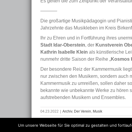
Es gelten die zum Zeitpunkt der Veranstalt
———–
Die großartige Musikpädagogin und Pianistin
Jahrzehnte das Musikleben im Kreis Birkenfe
Ihr zu Ehren und in Fortführung ihres unermu
Stadt Idar-Oberstein
, der
Kunstverein Ob
Kathrin Isabelle Klein
als künstlerische L
nunmehr dritte Saison der Reihe „
Kosmos 
Der besondere Reiz der Kammermusik liegt i
nur zwischen den Musikern, sondern auch m
Kammermusik zu umreißen, sollen daher so
bekannte wie unbekannte Werke zu hören s
aufstrebenden Musikern und Ensembles.
04.23.2022
|
Archiv
,
Der Verein
,
Musik
Um unsere Webseite für Sie optimal zu gestalten und fortlau