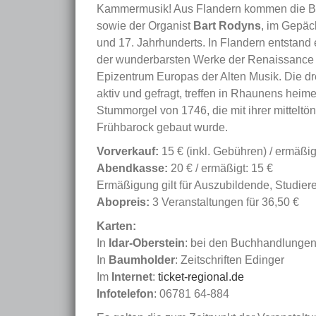
Kammermusik! Aus Flandern kommen die B
sowie der Organist
Bart Rodyns
, im Gepäc
und 17. Jahrhunderts. In Flandern entstand 
der wunderbarsten Werke der Renaissance g
Epizentrum Europas der Alten Musik. Die dre
aktiv und gefragt, treffen in Rhaunens heime
Stummorgel von 1746, die mit ihrer mittel
Frühbarock gebaut wurde.
Vorverkauf:
15 € (inkl. Gebühren) / ermäßig
Abendkasse:
20 € / ermäßigt: 15 €
Ermäßigung gilt für Auszubildende, Studie
Abopreis:
3 Veranstaltungen für 36,50 €
Karten:
In
Idar-Oberstein
: bei den Buchhandlungen
In
Baumholder
: Zeitschriften Edinger
Im
Internet
:
ticket-regional.de
Infotelefon
: 06781 64-884