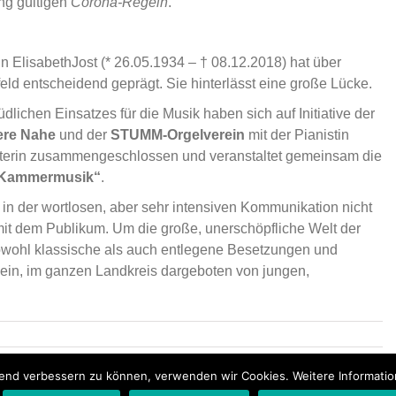
ung gültigen
Corona-Regeln
.
 ElisabethJost (* 26.05.1934 – † 08.12.2018) hat über
ld entscheidend geprägt. Sie hinterlässt eine große Lücke.
̈dlichen Einsatzes für die Musik haben sich auf Initiative der
ere Nahe
und der
STUMM-Orgelverein
mit der Pianistin
eiterin zusammengeschlossen und veranstaltet gemeinsam die
Kammermusik“
.
n der wortlosen, aber sehr intensiven Kommunikation nicht
it dem Publikum. Um die große, unerschöpfliche Welt der
wohl klassische als auch entlegene Besetzungen und
ein, im ganzen Landkreis dargeboten von jungen,
fend verbessern zu können, verwenden wir Cookies. Weitere Informatio