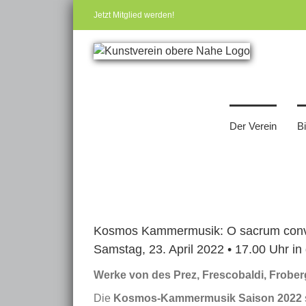
Zum
Jetzt Mitglied werden!
Inhalt
springen
Der Verein
B
Zeige
grösseres
Kosmos Kammermusik: O sacrum conv
Bild
Samstag, 23. April 2022 • 17.00 Uhr i
Werke von des Prez, Frescobaldi, Froberg
Die
Kosmos-Kammermusik Saison 2022