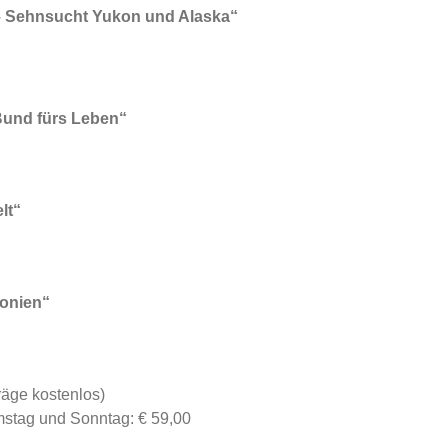
– Sehnsucht Yukon und Alaska“
Bund fürs Leben“
lt“
gonien“
räge kostenlos)
amstag und Sonntag: € 59,00