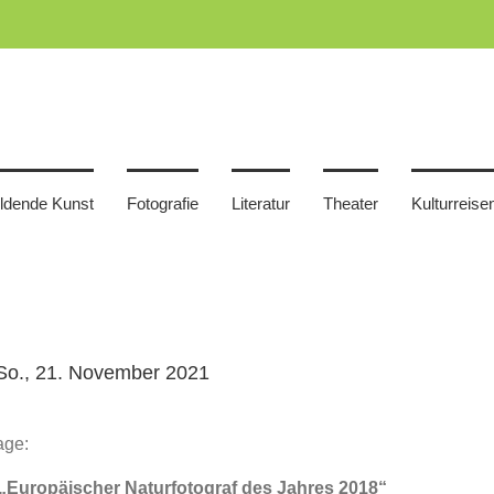
ildende Kunst
Fotografie
Literatur
Theater
Kulturreise
– So., 21. November 2021
age:
„Europäischer Naturfotograf des Jahres 2018“