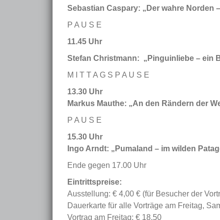
Sebastian Caspary: „Der wahre Norden 
P A U S E
11.45 Uhr
Stefan Christmann: „Pinguinliebe – ein 
M I T T A G S P A U S E
13.30 Uhr
Markus Mauthe: „An den Rändern der We
P A U S E
15.30 Uhr
Ingo Arndt: „Pumaland – im wilden Pata
Ende gegen 17.00 Uhr
Eintrittspreise:
Ausstellung: € 4,00 € (für Besucher der Vort
Dauerkarte für alle Vorträge am Freitag, S
Vortrag am Freitag: € 18,50