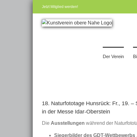
Zum
Jetzt Mitglied werden!
Inhalt
springen
Der Verein
B
Zeige
grösseres
18. Naturfototage Hunsrück: Fr., 19. 
Bild
in der Messe Idar-Oberstein
Die
Ausstellungen
während der Naturfotot
Siegerbilder des GDT-Wettbewerbs 