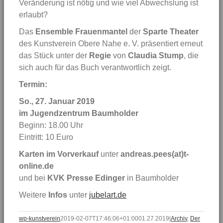
Veränderung ist nötig und wie viel Abwechslung ist
erlaubt?
Das
Ensemble Frauenmantel
der
Sparte Theater
des Kunstverein Obere Nahe e. V. präsentiert erneut
das Stück unter der
Regie
von
Claudia Stump
, die
sich auch für das Buch verantwortlich zeigt.
Termin:
So., 27. Januar 2019
im Jugendzentrum Baumholder
Beginn: 18.00 Uhr
Eintritt: 10 Euro
Karten im Vorverkauf
unter
andreas.pees(at)t-
online.de
und bei
KVK Presse Edinger
in Baumholder
Weitere
Infos
unter
jubelart.de
wp-kunstverein
2019-02-07T17:46:06+01:00
01.27.2019
|
Archiv
,
Der