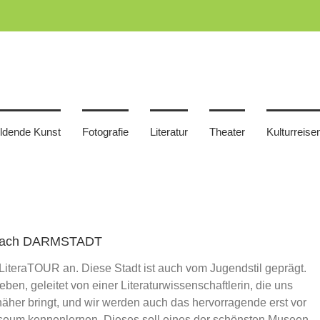
ildende Kunst
Fotografie
Literatur
Theater
Kulturreise
, nach DARMSTADT
 LiteraTOUR an. Diese Stadt ist auch vom Jugendstil geprägt.
en, geleitet von einer Literaturwissenschaftlerin, die uns
her bringt, und wir werden auch das hervorragende erst vor
eum kennenlernen. Dieses soll eines der schönsten Museen