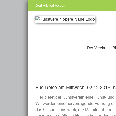
Zum
Jetzt Mitglied werden!
Inhalt
springen
Der Verein
B
Zeige
grösseres
Bus-Reise am Mittwoch, 02.12.2015
Bild
Hier bietet der Kunstverein eine Kunst- und
Wir werden eine hervorragende Führung erleb
das Gesamtkunstwerk, die Mathildenhöhe, nä
kurzem neu eröffnete Hessische Landesmus