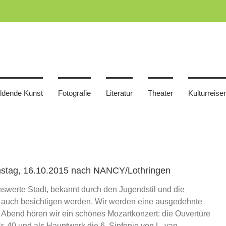
ildende Kunst
Fotografie
Literatur
Theater
Kulturreise
amstag, 16.10.2015 nach NANCY/Lothringen
swerte Stadt, bekannt durch den Jugendstil und die
auch besichtigen werden. Wir werden eine ausgedehnte
 Abend hören wir ein schönes Mozartkonzert: die Ouvertüre
r. 40 und als Hauptwerk die 6. Sinfonie von L. van