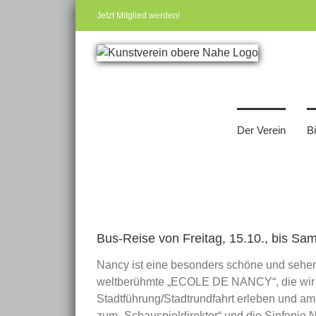
Zum
Jetzt Mitglied werden!
Inhalt
springen
Der Verein
B
Zeige
grösseres
Bus-Reise von Freitag, 15.10., bis S
Bild
Nancy ist eine besonders schöne und sehen
weltberühmte „ECOLE DE NANCY“, die wir 
Stadtführung/Stadtrundfahrt erleben und am
zum „Schauspieldirektor“ und die Sinfonie N