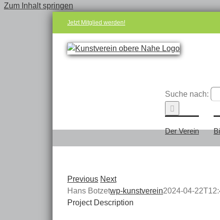
Zum Inhalt springen
Jetzt Mitglied werden!
Suche nach:
Der Verein
B
Previous
Next
Hans Botzet
wp-kunstverein
2024-04-22T12:
Project Description